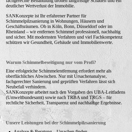
fachgerechte Behandlung drohen langfristige Schäden und ein
deutlicher Wertverlust der Immobilie.
SANKonzepte ist Ihr erfahrener Partner für
Schimmelpilzsanierung in Wohnungen, Häusern und
Geschäftsräumen. Ob in Köln, Bonn, Düsseldorf oder im
Rheinland – wir entfernen Schimmel professionell, nachhaltig
und sicher. Mit modernsten Verfahren und viel Fachkompetenz
schützen wir Gesundheit, Gebäude und Immobilienwerte.
Warum Schimmelbeseitigung nur vom Profi?
Eine erfolgreiche Schimmelentfernung erfordert mehr als
oberflächliches Abwischen. Nur mit Ursachenanalyse,
fachgerechter Sanierung und geprüften Verfahren lässt sich
Neubefall verhindern.
SANKonzepte arbeitet nach den Vorgaben des UBA-Leitfadens
(Umweltbundesamt) sowie nach TRBA und TRGS – für
rechtliche Sicherheit, Transparenz und nachhaltige Ergebnisse.
Unsere Leistungen bei der Schimmelpilzsanierung
Analyse & Beratung – Ursachen finden,